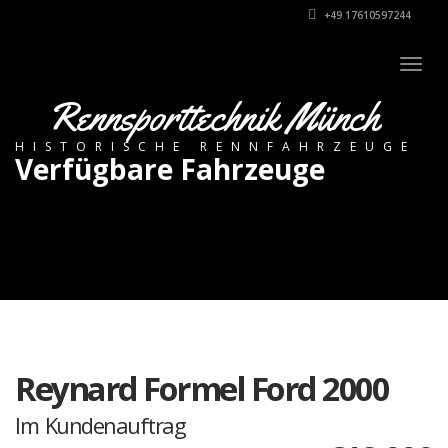
+49 17610597244
Togg
navig
Rennsporttechnik Münch
HISTORISCHE RENNFAHRZEUGE
Verfügbare Fahrzeuge
Reynard Formel Ford 2000
Im Kundenauftrag